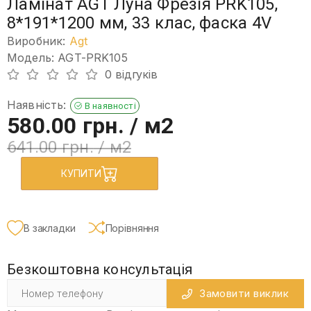
Ламінат AGT Луна Фрезія PRK105,
8*191*1200 мм, 33 клас, фаска 4V
Виробник:
Agt
Модель: AGT-PRK105
0 відгуків
Наявність:
В наявності
580.00 грн.
/ м2
641.00 грн.
/ м2
КУПИТИ
В закладки
Порівняння
Безкоштовна консультація
Замовити виклик