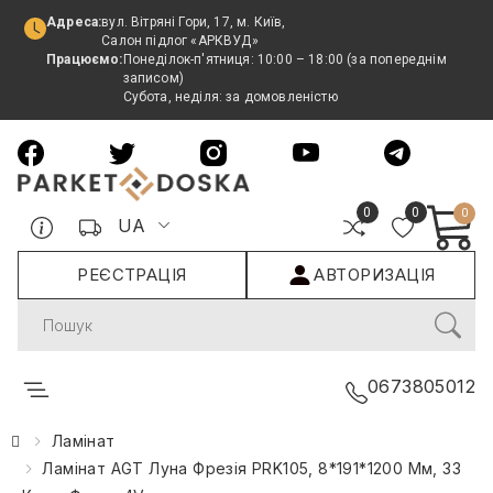
Адреса:
вул. Вітряні Гори, 17, м. Київ,
Салон підлог «АРКВУД»
Працюємо:
Понеділок-п'ятниця: 10:00 – 18:00 (за попереднім
записом)
Субота, неділя: за домовленістю
0
0
0
UA
РЕЄСТРАЦІЯ
АВТОРИЗАЦІЯ
Search
0673805012
Ламінат
Ламінат AGT Луна Фрезія PRK105, 8*191*1200 Мм, 33