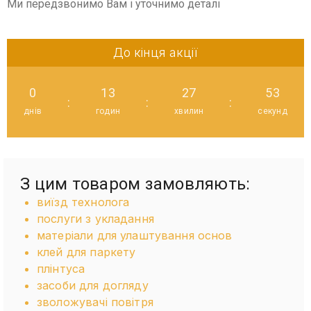
Ми передзвонимо Вам і уточнимо деталі
До кінця акції
0
13
27
53
:
:
:
днів
годин
хвилин
секунд
З цим товаром замовляють:
виїзд технолога
послуги з укладання
матеріали для улаштування основ
клей для паркету
плінтуса
засоби для догляду
зволожувачі повітря