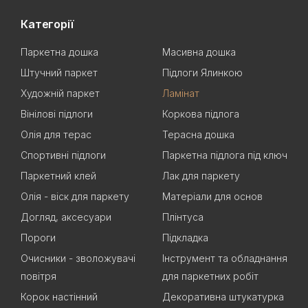
Категорії
Паркетна дошка
Масивна дошка
Штучний паркет
Підлоги Ялинкою
Художній паркет
Ламінат
Вінілові підлоги
Коркова підлога
Олія для терас
Терасна дошка
Спортивні підлоги
Паркетна підлога під ключ
Паркетний клей
Лак для паркету
Олія - віск для паркету
Матеріали для основ
Догляд, аксесуари
Плінтуса
Пороги
Підкладка
Очисники - зволожувачі
Інструмент та обладнання
повітря
для паркетних робіт
Корок настінний
Декоративна штукатурка