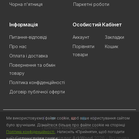
Чорна п'ятниця
Паркетні роботи
Інформація
Особистий Кабінет
Питання-відповіді
Аккаунт
Закладки
Про нас
Порівняти
Кошик
товари
Оплата і доставка
Повернення та обмін
товару
Політика конфіденційності
Договір публічної оферти
Ми використовуємо файли cookie, щоб ваше користування сайтом
було зручнішим. Дізнайтеся більше про файли cookie на сторінці
Політика конфіденційності
Політика конфіденційності
. Натисніть «Прийняти», щоб погодити
©
Салон паркетних підлог ArkWood
2026 - Всі права
використання файлів cookie.