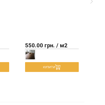
550.00 грн. / м2
450
КУПИТИ