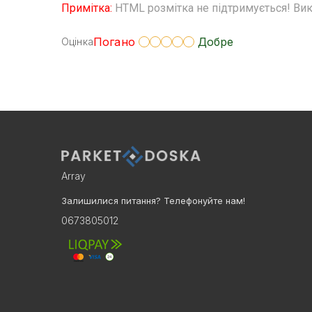
Примітка:
HTML розмітка не підтримується! Вик
Погано
Добре
Оцінка
Array
Залишилися питання? Телефонуйте нам!
0673805012