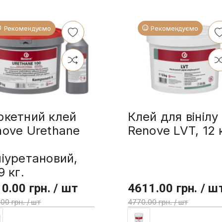
Рекомендуємо
Рекомендуємо
ркетний клей
Клей для вінілу
nove Urethane
Renove LVT, 12 
0
іуретановий,
9 кг.
0.00 грн. / шт
4611.00 грн. / ш
00 грн. / шт
4770.00 грн. / шт