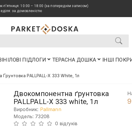
к-п'ятниця: 10:00 – 18:00 (за попереднім записом)
неділя: за домовленістю
ВІНІЛОВІ ПІДЛОГИ
ТЕРАСНА ДОШКА
ІНШІ ПОКР
Ґрунтовка PALLPALL-X 333 White, 1л
Двокомпонентна ґрунтовка
Н
9
PALLPALL-X 333 white, 1л
Виробник:
Pallmann
Модель: 73208
0 відгуків