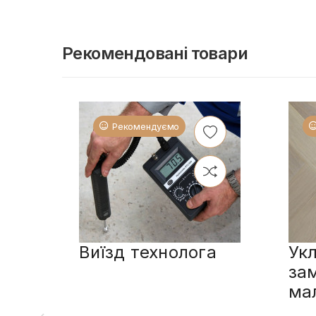
Рекомендовані товари
Рекомендуємо
Виїзд технолога
Укл
за
ма