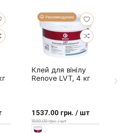
Рекомендуємо
Клей для вінілу
Ren
кг
Renove LVT, 4 кг
олі
л
т
1537.00 грн. / шт
355
1590.00 грн. / шт