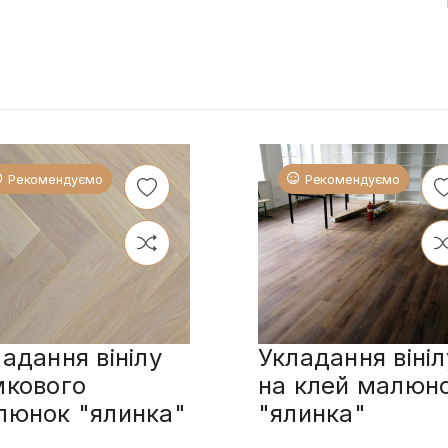
Рекомендуємо
Рекомендуємо
адання вінілу
Укладання вініл
мкового
на клей малюн
люнок "ялинка"
"ялинка"