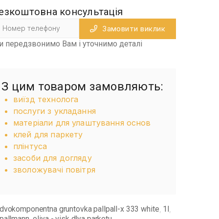
езкоштовна консультація
Замовити виклик
и передзвонимо Вам і уточнимо деталі
З цим товаром замовляють:
виїзд технолога
послуги з укладання
матеріали для улаштування основ
клей для паркету
плінтуса
засоби для догляду
зволожувачі повітря
dvokomponentna gruntovka pallpall-x 333 white
1l
,
,
pallmann
oliya - visk dlya parketu
,