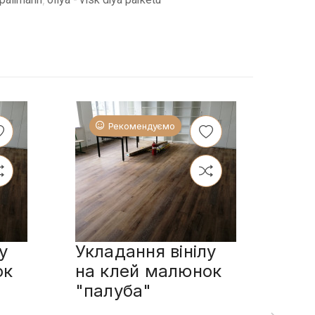
Рекомендуємо
у
Укладання вінілу
Укл
ок
на клей малюнок
пл
"палуба"
сп
мал