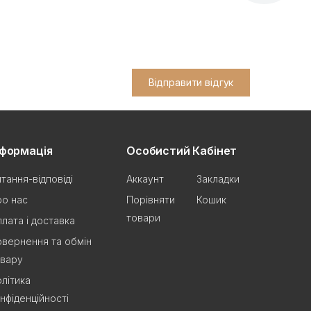
Відправити відгук
нформація
Особистий Кабінет
тання-відповіді
Аккаунт
Закладки
о нас
Порівняти
Кошик
товари
лата і доставка
вернення та обмін
овару
літика
нфіденційності