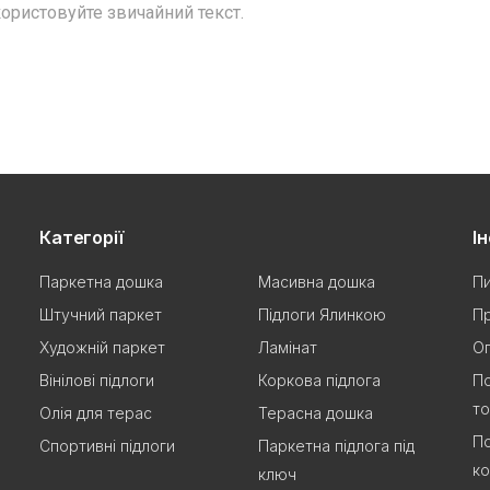
ористовуйте звичайний текст.
Категорії
І
Паркетна дошка
Масивна дошка
Пи
Штучний паркет
Підлоги Ялинкою
Пр
Художній паркет
Ламінат
Оп
Вінілові підлоги
Коркова підлога
По
т
Олія для терас
Терасна дошка
По
Спортивні підлоги
Паркетна підлога під
ко
ключ