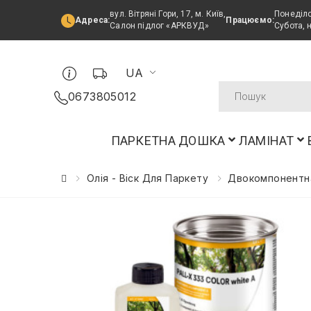
вул. Вітряні Гори, 17, м. Київ,
Понеділо
Адреса:
Працюємо:
Салон підлог «АРКВУД»
Субота, 
UA
0673805012
ПАРКЕТНА ДОШКА
ЛАМІНАТ
Олія - Віск Для Паркету
Двокомпонентна 