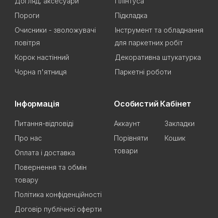
Догляд, аксесуари
Плінтуса
Пороги
Підкладка
Очисники - зволожувачі
Інструмент та обладнання
повітря
для паркетних робіт
Корок настінний
Декоративна штукатурка
Чорна п'ятниця
Паркетні роботи
Інформація
Особистий Кабінет
Питання-відповіді
Аккаунт
Закладки
Про нас
Порівняти
Кошик
товари
Оплата і доставка
Повернення та обмін
товару
Політика конфіденційності
Договір публічної оферти