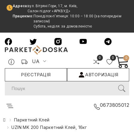
Адреса:
вул. Вітряні Гори, 17, м. Київ,
Салон підлог «АРКВУД»
Працюємо:
Понеділок-п'ятниця: 10:00 – 18:00 (за попереднім
записом)
Субота, неділя: за домовленістю
0
0
0
UA
РЕЄСТРАЦІЯ
АВТОРИЗАЦІЯ
Search
0673805012
Паркетний Клей
UZIN MK 200 Паркетний Клей, 16кг