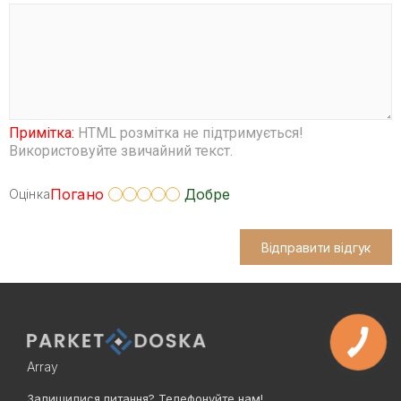
Примітка:
HTML розмітка не підтримується!
Використовуйте звичайний текст.
Погано
Добре
Оцінка
Відправити відгук
Array
Залишилися питання? Телефонуйте нам!