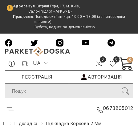
Адреса:
вул. Вітряні Гори, 17, м. Київ,
Салон підлог «АРКВУД»
Працюємо:
Понеділок-п'ятниця: 10:00 – 18:00 (за попереднім
записом)
Субота, неділя: за домовленістю
0
0
0
UA
РЕЄСТРАЦІЯ
АВТОРИЗАЦІЯ
Search
0673805012
Підкладка
Підкладка Коркова 2 Мм