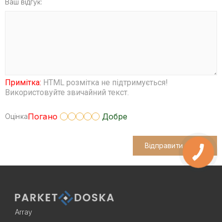
Ваш відгук:
Примітка:
HTML розмітка не підтримується!
Використовуйте звичайний текст.
Погано
Добре
Оцінка
Відправити відгук
Array