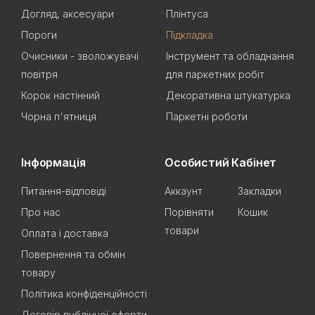
Догляд, аксесуари
Плінтуса
Пороги
Підкладка
Очисники - зволожувачі
Інструмент та обладнання
повітря
для паркетних робіт
Корок настінний
Декоративна штукатурка
Чорна п'ятниця
Паркетні роботи
Інформація
Особистий Кабінет
Питання-відповіді
Аккаунт
Закладки
Про нас
Порівняти
Кошик
товари
Оплата і доставка
Повернення та обмін
товару
Політика конфіденційності
Договір публічної оферти