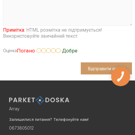
Примітка:
HTML розмітка не підтримується!
Використовуйте звичайний текст.
Погано
Добре
Оцінка
Відправити відгук
Array
Залишилися питання? Телефонуйте нам!
0673805012