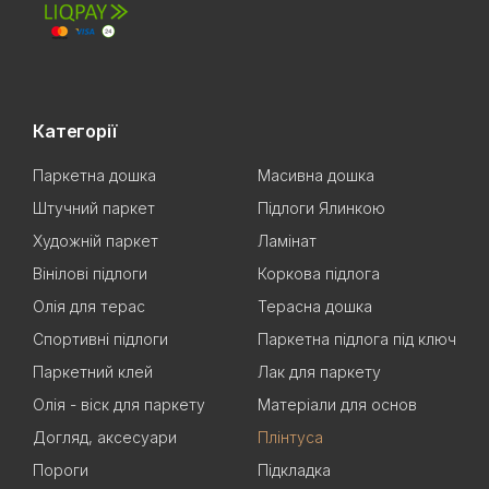
Категорії
Паркетна дошка
Масивна дошка
Штучний паркет
Підлоги Ялинкою
Художній паркет
Ламінат
Вінілові підлоги
Коркова підлога
Олія для терас
Терасна дошка
Спортивні підлоги
Паркетна підлога під ключ
Паркетний клей
Лак для паркету
Олія - віск для паркету
Матеріали для основ
Догляд, аксесуари
Плінтуса
Пороги
Підкладка