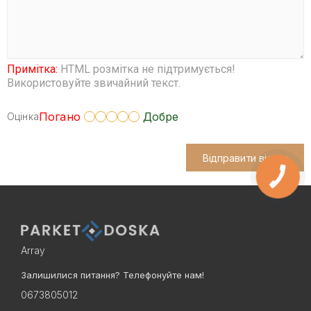
Примітка:
HTML розмітка не підтримується!
Використовуйте звичайний текст.
Погано
Добре
Оцінка
Відправити відгук
Array
Залишилися питання? Телефонуйте нам!
0673805012