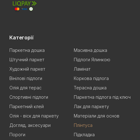
Категорії
Паркетна дошка
Масивна дошка
Штучний паркет
Підлоги Ялинкою
Художній паркет
Ламінат
Вінілові підлоги
Коркова підлога
Олія для терас
Терасна дошка
Спортивні підлоги
Паркетна підлога під ключ
Паркетний клей
Лак для паркету
Олія - віск для паркету
Матеріали для основ
Догляд, аксесуари
Плінтуса
Пороги
Підкладка