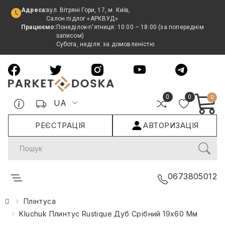
Адреса:
вул. Вітряні Гори, 17, м. Київ,
Салон підлог «АРКВУД»
Працюємо:
Понеділок-п'ятниця: 10:00 – 18:00 (за попереднім
записом)
Субота, неділя: за домовленістю
0
0
0
UA
РЕЄСТРАЦІЯ
АВТОРИЗАЦІЯ
Search
0673805012
Плінтуса
Kluchuk Плинтус Rustique Дуб Срібний 19х60 Мм