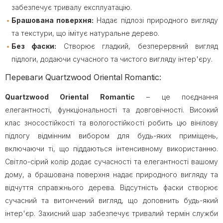
забезпечує тривалу експлуатацію.
Брашована поверхня:
Надає підлозі природного вигляду
та текстури, що імітує натуральне дерево.
Без фаски:
Створює гладкий, безперервний вигляд
підлоги, додаючи сучасного та чистого вигляду інтер'єру.
Переваги Quartzwood Oriental Romantic:
Quartzwood Oriental Romantic
– це поєднання
елегантності, функціональності та довговічності. Високий
клас зносостійкості та вологостійкості робить цю вінілову
підлогу відмінним вибором для будь-яких приміщень,
включаючи ті, що піддаються інтенсивному використанню.
Світло-сірий колір додає сучасності та елегантності вашому
дому, а брашована поверхня надає природного вигляду та
відчуття справжнього дерева. Відсутність фаски створює
сучасний та витончений вигляд, що доповнить будь-який
інтер'єр. Захисний шар забезпечує тривалий термін служби