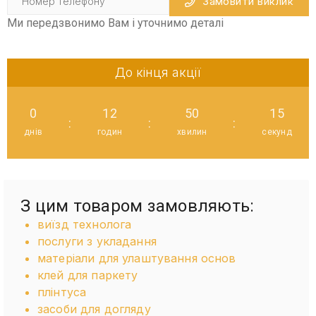
Замовити виклик
Ми передзвонимо Вам і уточнимо деталі
До кінця акції
0
12
50
15
:
:
:
днів
годин
хвилин
секунд
З цим товаром замовляють:
виїзд технолога
послуги з укладання
матеріали для улаштування основ
клей для паркету
плінтуса
засоби для догляду