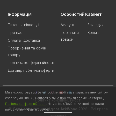
Інформація
Особистий Кабінет
Питання-відповіді
Аккаунт
Закладки
Про нас
Порівняти
Кошик
товари
Оплата і доставка
Повернення та обмін
товару
Політика конфіденційності
Договір публічної оферти
Ми використовуємо файли cookie, щоб ваше користування сайтом
було зручнішим. Дізнайтеся більше про файли cookie на сторінці
Політика конфіденційності
Політика конфіденційності
. Натисніть «Прийняти», щоб погодити
©
Салон паркетних підлог ArkWood
2026 - Всі права
використання файлів cookie.
захищені