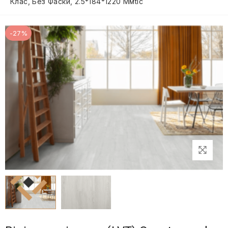
Клас, Без Фаски, 2.5*184*1220 Ммtic
-27%