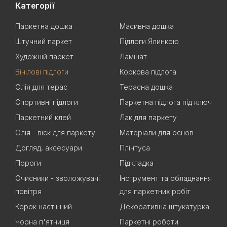
Категорії
Паркетна дошка
Масивна дошка
Штучний паркет
Підлоги Ялинкою
Художній паркет
Ламінат
Вінілові підлоги
Коркова підлога
Олія для терас
Терасна дошка
Спортивні підлоги
Паркетна підлога під ключ
Паркетний клей
Лак для паркету
Олія - віск для паркету
Матеріали для основ
Догляд, аксесуари
Плінтуса
Пороги
Підкладка
Очисники - зволожувачі
Інструмент та обладнання
повітря
для паркетних робіт
Корок настінний
Декоративна штукатурка
Чорна п'ятниця
Паркетні роботи