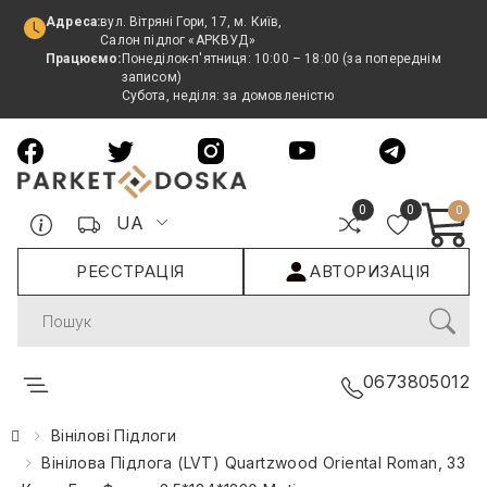
Адреса:
вул. Вітряні Гори, 17, м. Київ,
Салон підлог «АРКВУД»
Працюємо:
Понеділок-п'ятниця: 10:00 – 18:00 (за попереднім
записом)
Субота, неділя: за домовленістю
0
0
0
UA
РЕЄСТРАЦІЯ
АВТОРИЗАЦІЯ
Search
0673805012
Вінілові Підлоги
Вінілова Підлога (LVT) Quartzwood Oriental Roman, 33