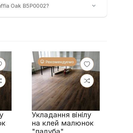
affia Oak B5P0002?
Рекомендуємо
у
Укладання вінілу
Укл
ок
на клей малюнок
пл
"палуба"
сп