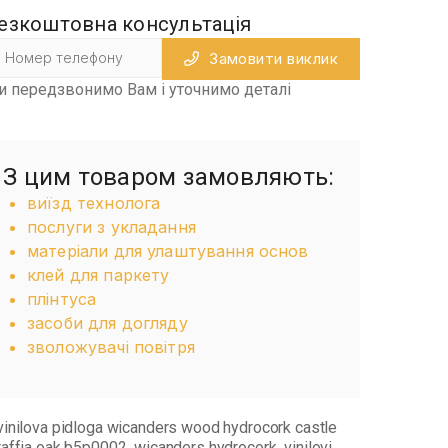
езкоштовна консультація
Замовити виклик
и передзвонимо Вам і уточнимо деталі
З цим товаром замовляють:
виїзд технолога
послуги з укладання
матеріали для улаштування основ
клей для паркету
плінтуса
засоби для догляду
зволожувачі повітря
vinilova pidloga wicanders wood hydrocork castle
raffia oak b5p0002
wicanders hydrocork
vinilovi
,
,