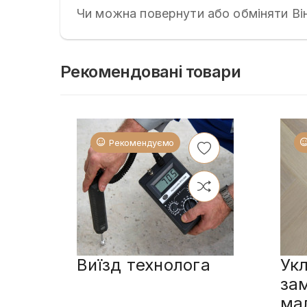
Чи можна повернути або обміняти Він
Рекомендовані товари
Рекомендуємо
Виїзд технолога
Укл
за
ма