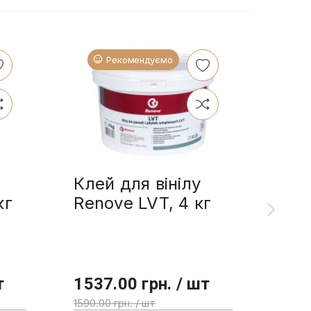
Рекомендуємо
Клей для вінілу
Ren
кг
Renove LVT, 4 кг
олі
л
т
1537.00 грн. / шт
355
1590.00 грн. / шт