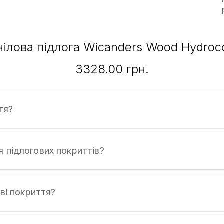
нілова підлога Wicanders Wood Hydroco
3328.00 грн.
тя?
я підлогових покриттів?
ові покриття?