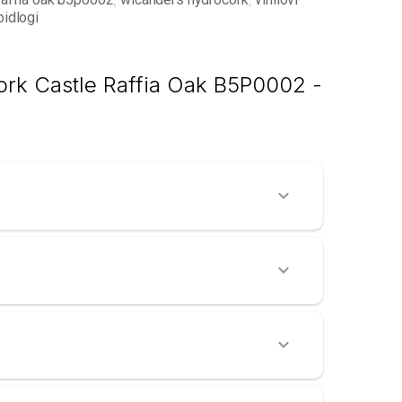
pidlogi
rk Castle Raffia Oak B5P0002 -