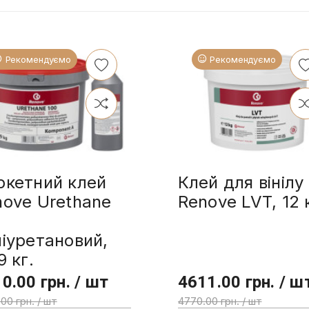
Рекомендуємо
Рекомендуємо
ркетний клей
Клей для вінілу
nove Urethane
Renove LVT, 12 
0
іуретановий,
9 кг.
0.00 грн. / шт
4611.00 грн. / ш
00 грн. / шт
4770.00 грн. / шт