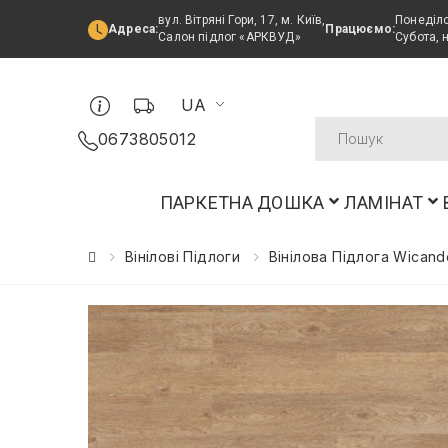
вул. Вітряні Гори, 17, м. Київ,
Понеділо
Адреса:
Працюємо:
Салон підлог «АРКВУД»
Субота, 
UA
0673805012
ПАРКЕТНА ДОШКА
ЛАМІНАТ
Вінілові Підлоги
Вінілова Підлога Wicand