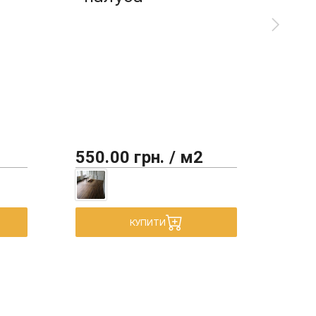
мал
550.00 грн. / м2
450
КУПИТИ