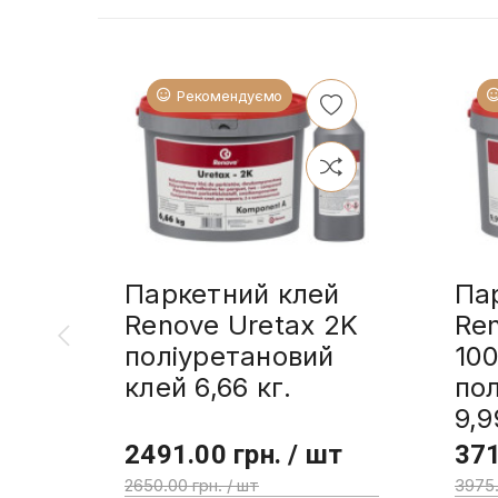
Рекомендуємо
Паркетний клей
Па
Renove Uretax 2K
Re
поліуретановий
10
клей 6,66 кг.
пол
9,9
2491.00 грн. / шт
371
2650.00 грн. / шт
3975.