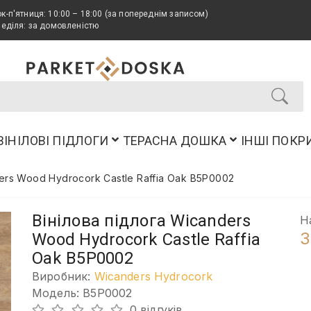
к-п'ятниця: 10:00 – 18:00 (за попереднім записом)
неділя: за домовленістю
ВІНІЛОВІ ПІДЛОГИ
ТЕРАСНА ДОШКА
ІНШІ ПОКР
ers Wood Hydrocork Castle Raffia Oak B5P0002
Вінілова підлога Wicanders
Н
3
Wood Hydrocork Castle Raffia
Oak B5P0002
Виробник:
Wicanders Hydrocork
Модель: B5P0002
0 відгуків