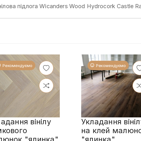
ілова підлога Wicanders Wood Hydrocork Castle R
Рекомендуємо
Рекомендуємо
адання вінілу
Укладання вініл
мкового
на клей малюн
люнок "ялинка"
"ялинка"