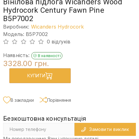
Вінілова підлога Wicanders Wood
Hydrocork Century Fawn Pine
B5P7002
Виробник:
Wicanders Hydrocork
Модель: B5P7002
0 відгуків
Наявність:
В наявності
3328.00 грн.
КУПИТИ
В закладки
Порівняння
Безкоштовна консультація
Замовити виклик
Ми передзвонимо Вам і уточнимо деталі