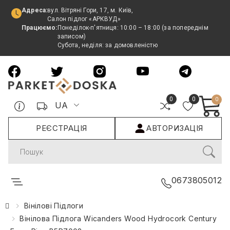
Адреса:
вул. Вітряні Гори, 17, м. Київ,
Салон підлог «АРКВУД»
Працюємо:
Понеділок-п'ятниця: 10:00 – 18:00 (за попереднім
записом)
Субота, неділя: за домовленістю
0
0
0
UA
РЕЄСТРАЦІЯ
АВТОРИЗАЦІЯ
Search
0673805012
Вінілові Підлоги
Вінілова Підлога Wicanders Wood Hydrocork Century