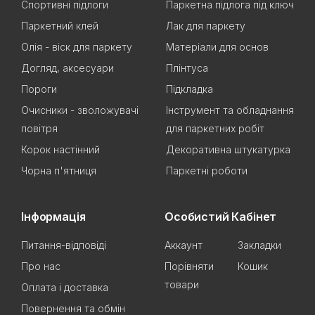
Спортивні підлоги
Паркетна підлога під ключ
Паркетний клей
Лак для паркету
Олія - віск для паркету
Матеріали для основ
Догляд, аксесуари
Плінтуса
Пороги
Підкладка
Очисники - зволожувачі
Інструмент та обладнання
повітря
для паркетних робіт
Корок настінний
Декоративна штукатурка
Чорна п'ятниця
Паркетні роботи
Інформація
Особистий Кабінет
Питання-відповіді
Аккаунт
Закладки
Про нас
Порівняти
Кошик
товари
Оплата і доставка
Повернення та обмін